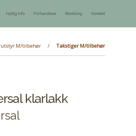
Nyttig info
Forhandlere
Bestilling
Kontakt
utstyr M/tilbehør
Takstiger M/tilbehør
rsal klarlakk
rsal