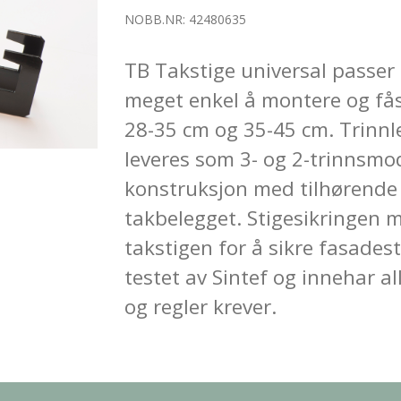
NOBB.NR: 42480635
TB Takstige universal passer d
meget enkel å montere og fås 
28-35 cm og 35-45 cm. Trinnl
leveres som 3- og 2-trinnsmo
konstruksjon med tilhørende 
takbelegget. Stigesikringen 
takstigen for å sikre fasades
testet av Sintef og innehar a
og regler krever.