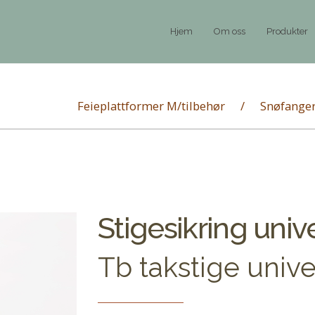
Hjem
Om oss
Produkter
Feieplattformer M/tilbehør
Snøfanger
Stigesikring unive
Tb takstige unive