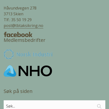
Håvundvegen 278
3713 Skien
Tlf.: 35 50 19 29
post@tbtaksikring.no
Medlemsbedrifter
Søk på siden